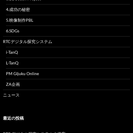
4.成功の秘密
5.映像制作PBL
6.SDGs
RTCデジタル探究システム
i-TanQ
L-TanQ
PM GIjuku Online
ZA企画
ニュース
最近の投稿