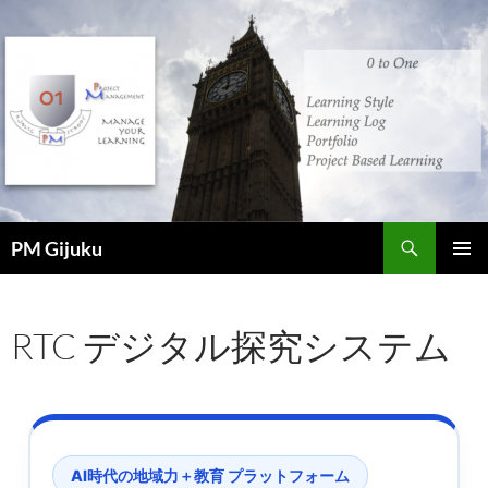
コ
ン
テ
ン
ツ
へ
ス
キ
ッ
検
プ
PM Gijuku
索
メインメ
ニュー
RTC デジタル探究システム
AI時代の地域力＋教育 プラットフォーム