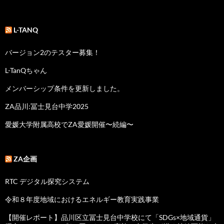
L-TANQ
バージョン2のテスター募集！
L-TanQちゃん
メンバーシップ条件を更新しました。
ZA品川:冨士見台中学2025
愛媛大学附属高校でZA愛媛開催〜続編〜
ZA企画
RTC デジタル探究システム
令和８年度地域におけるエネルギー教育実践事業
【開催レポート】品川区立冨士見台中学校にて「SDGs×地域通貨」