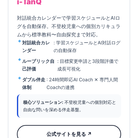
i-TanQ
対話統合カレンダーで学習スケジュールとAIロ
グを自動保存。不登校児童への個別カリキュラ
ムから標準教科〜自由探究まで対応。
対話統合カレ
: 学習スケジュールとAI対話ログ
ンダー
の自動保存
ルーブリック自
: 目標変更申請と3段階評価で
己評価
成長可視化
ダブル伴走
: 24時間即応AI Coach ✕ 専門人間
体制
Coachの連携
核心ソリューション:
不登校児童への個別対応と
自由な問いを深める伴走基盤。
公式サイトを見る ↗