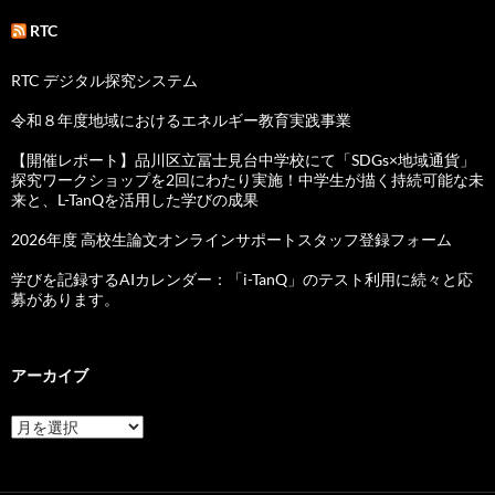
RTC
RTC デジタル探究システム
令和８年度地域におけるエネルギー教育実践事業
【開催レポート】品川区立冨士見台中学校にて「SDGs×地域通貨」
探究ワークショップを2回にわたり実施！中学生が描く持続可能な未
来と、L-TanQを活用した学びの成果
2026年度 高校生論文オンラインサポートスタッフ登録フォーム
学びを記録するAIカレンダー：「i-TanQ」のテスト利用に続々と応
募があります。
アーカイブ
ア
ー
カ
イ