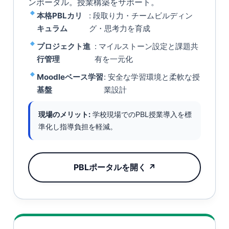
ンポータル。授業構築をサポート。
本格PBLカリ
: 段取り力・チームビルディン
キュラム
グ・思考力を育成
プロジェクト進
: マイルストーン設定と課題共
行管理
有を一元化
Moodleベース学習
: 安全な学習環境と柔軟な授
基盤
業設計
現場のメリット:
学校現場でのPBL授業導入を標
準化し指導負担を軽減。
PBLポータルを開く ↗