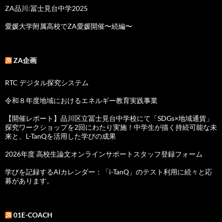
ZA品川:冨士見台中学2025
愛媛大学附属高校でZA愛媛開催〜続編〜
ZA企画
RTC デジタル探究システム
令和８年度地域におけるエネルギー教育実践事業
【開催レポート】品川区立冨士見台中学校にて「SDGs×地域通貨」
探究ワークショップを2回にわたり実施！中学生が描く持続可能な未
来と、L-TanQを活用した学びの成果
2026年度 高校生論文オンラインサポートスタッフ登録フォーム
学びを記録するAIカレンダー：「i-TanQ」のテスト利用に続々と応
募があります。
01E-COACH