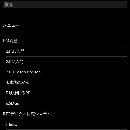
検
索:
メニュー
PM義塾
1.PBL入門
2.PM入門
3.BBCoach Project
4.成功の秘密
5.映像制作PBL
6.SDGs
RTCデジタル探究システム
i-TanQ