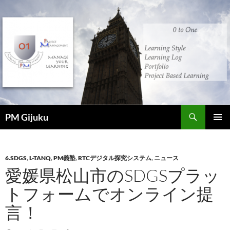
コ
ン
テ
ン
ツ
へ
ス
キ
ッ
検
プ
PM Gijuku
索
メインメ
ニュー
6.SDGS
,
L-TANQ
,
PM義塾
,
RTCデジタル探究システム
,
ニュース
愛媛県松山市のSDGSプラッ
トフォームでオンライン提
言！