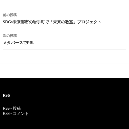
投
前の投稿
稿
SDGs未来都市の岩手町で「未来の教室」プロジェクト
ナ
次の投稿
ビ
メタバースでPBL
ゲ
ー
シ
ョ
ン
RSS
RSS - 投稿
RSS - コメント