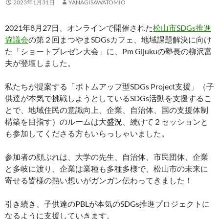
2023年1月31日
YANAGISAWATOMIO
2021年8月27日、オンラインで開催された
松山市SDGs推進
協議会
の第２回まつやまSDGsカフェ、地域課題解決に向け
た「ショートプレゼン大会」に、Pm Gijukuの塾長の柳沢富
夫が登壇しました。
私たちが提案する「ボトムアップ型SDGs Project支援」（子
供達が本気で挑戦しようとしているSDGs活動を支援するこ
とで、地域住民の意識向上、企業、自治体、国の支援体制
構築を目指す）のルームは大盛況、続けて２セッションと
も参加してくださる方もいらっしゃいました。
参加者の顔ぶれは、大学の先生、自治体、市民団体、企業
と多岐に渡り、企業は業種も多種多様で、松山市の未来に
寄せる皆様の熱い想いがガンガン伝わってきました！
引き続き、子供達のPBLが本気のSDGs推進プロジェクトに
なるように支援していきます。