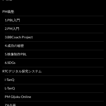
PM義塾
1.PBL入門
2.PM入門
3.BBCoach Project
4.成功の秘密
5.映像制作PBL
6.SDGs
RTCデジタル探究システム
i-TanQ
L-TanQ
PM GIjuku Online
ZA企画