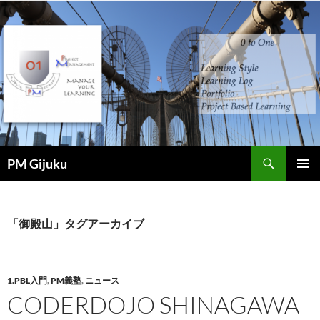
コ
ン
テ
ン
ツ
へ
ス
キ
ッ
検
プ
PM Gijuku
索
メインメ
ニュー
「御殿山」タグアーカイブ
1.PBL入門
,
PM義塾
,
ニュース
CODERDOJO SHINAGAWA