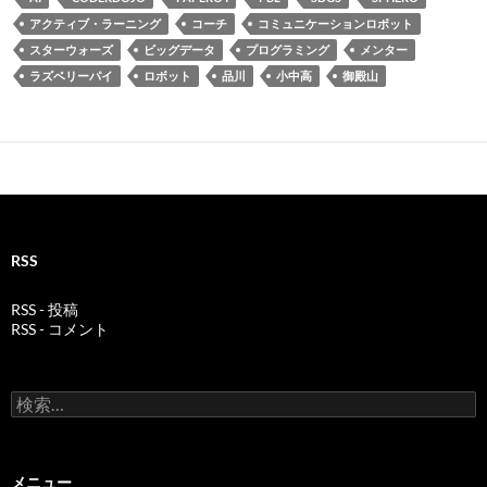
アクティブ・ラーニング
コーチ
コミュニケーションロボット
スターウォーズ
ビッグデータ
プログラミング
メンター
ラズベリーパイ
ロボット
品川
小中高
御殿山
RSS
RSS - 投稿
RSS - コメント
検
索:
メニュー