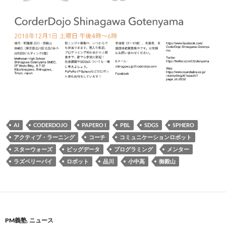
AI
CODERDOJO
PAPERO I
PBL
SDGS
SPHERO
アクティブ・ラーニング
コーチ
コミュニケーションロボット
スターウォーズ
ビッグデータ
プログラミング
メンター
ラズベリーパイ
ロボット
品川
小中高
御殿山
PM義塾
,
ニュース