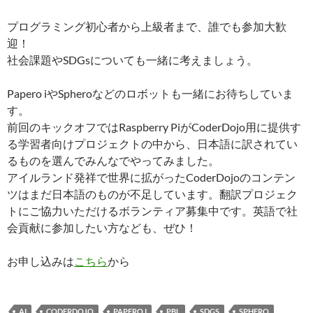
プログラミング初心者から上級者まで、誰でも参加大歓
迎！
社会課題やSDGsについても一緒に考えましょう。
Papero iやSpheroなどのロボットも一緒にお待ちしていま
す。
前回のキックオフではRaspberry PiがCoderDojo用に提供す
る学習者向けプロジェクトの中から、日本語に訳されてい
るものを選んでみんなでやってみました。
アイルランド発祥で世界に拡がったCoderDojoのコンテン
ツはまだ日本語のものが不足しています。翻訳プロジェク
トにご協力いただけるボランティア募集中です。英語で社
会貢献に参加したい方なども、ぜひ！
お申し込みは
こちら
から
AI
CODERDOJO
PAPERO I
PBL
SDGS
SPHERO